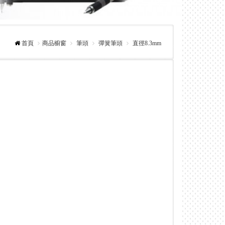
首頁
商品櫥窗
筆頭
彈簧筆頭
直徑8.3mm